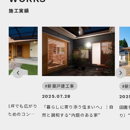
施工実績
新築戸建工事
新築戸
2025.07.28
2025.0
1坪でも広がり
「暮らしに寄り添う住まいへ」｜自
田園を望
ためのコンパ
然と調和する“内庭のある家”
り）”｜
屋の住ま