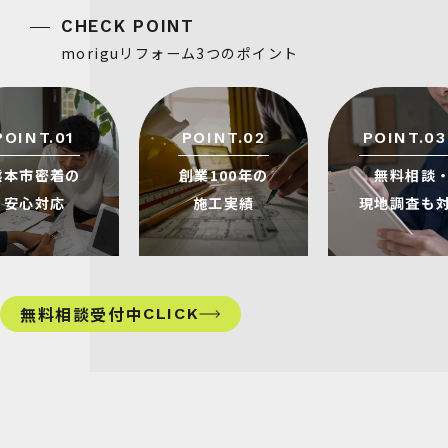
moriguリフォーム3つのポイント
POINT.01
POINT.02
POINT.03
熊本市密着の
創業100年の
無料相談
安心対応
施工実績
現地調査も
無料相談受付中
CLICK